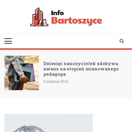
Skip
to
content
infobartoszyce.pl
wiadomości z Bartoszyc |
Bartoszyce online
Dziesięć nauczycielek zdobywa
awans na stopień mianowanego
pedagoga
5 sierpnia 2026