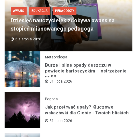
AWANS
EDUKACJA
PEDAGODZY
Dziesięć nauczycielek zdobywa awans na
stopień mianowanego pedagoga
5 sierpnia 2026
Meteorologia
Burze i silne opady deszczu w
powiecie bartoszyckim – ostrzeżenie
nr 93
31 lipca 2026
Pogoda
Jak przetrwać upały? Kluczowe
wskazówki dla Ciebie i Twoich bliskich
31 lipca 2026