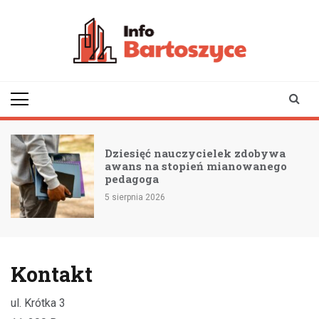
Skip
to
content
infobartoszyce.pl
wiadomości z Bartoszyc |
Bartoszyce online
Dziesięć nauczycielek zdobywa
awans na stopień mianowanego
pedagoga
5 sierpnia 2026
Kontakt
ul. Krótka 3