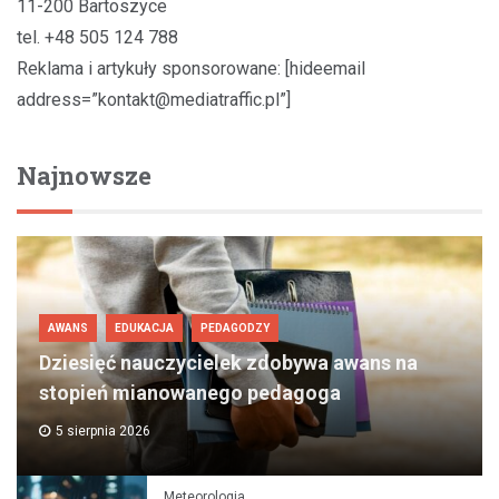
11-200 Bartoszyce
tel. +48 505 124 788
Reklama i artykuły sponsorowane: [hideemail
address=”
kontakt@mediatraffic.pl
”]
Najnowsze
AWANS
EDUKACJA
PEDAGODZY
Dziesięć nauczycielek zdobywa awans na
stopień mianowanego pedagoga
5 sierpnia 2026
Meteorologia