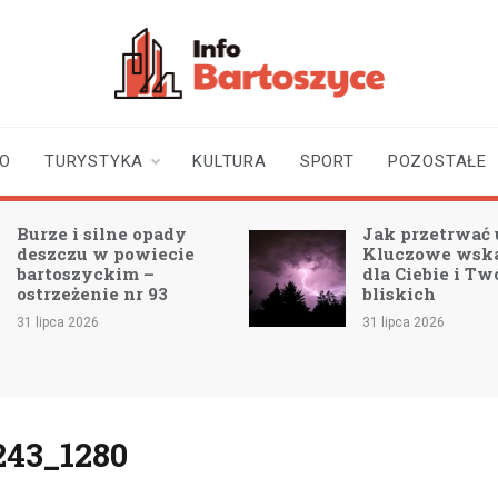
infobartoszyce.pl
wiadomości z Bartoszyc |
Bartoszyce online
TO
TURYSTYKA
KULTURA
SPORT
POZOSTAŁE
Burze i silne opady
Jak przetrwać 
deszczu w powiecie
Kluczowe wsk
bartoszyckim –
dla Ciebie i Tw
ostrzeżenie nr 93
bliskich
31 lipca 2026
31 lipca 2026
243_1280