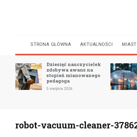
Skip
to
content
STRONA GŁÓWNA
AKTUALNOŚCI
MIAS
Dziesięć nauczycielek
 2 –
zdobywa awans na
e
stopień mianowanego
pedagoga
5 sierpnia 2026
robot-vacuum-cleaner-3786