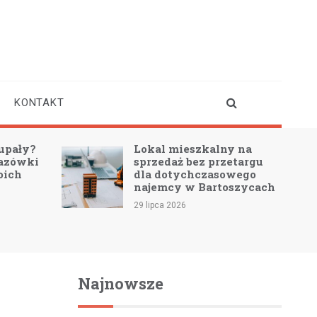
KONTAKT
upały?
Lokal mieszkalny na
azówki
sprzedaż bez przetargu
oich
dla dotychczasowego
najemcy w Bartoszycach
29 lipca 2026
Najnowsze