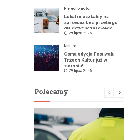
Nieruchomości
Lokal mieszkalny na
sprzedaż bez przetargu
dla dotychczasowego
29 lipca 2026
najemcy w Bartoszycach
Kultura
Ósma edycja Festiwalu
Trzech Kultur już w
sierpniu!
29 lipca 2026
Polecamy