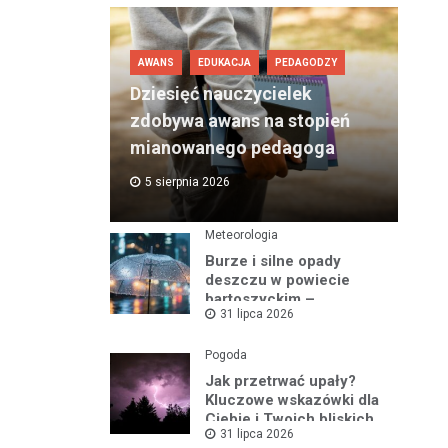
AWANS
EDUKACJA
PEDAGODZY
Dziesięć nauczycielek
zdobywa awans na stopień
mianowanego pedagoga
5 sierpnia 2026
Meteorologia
Burze i silne opady
deszczu w powiecie
bartoszyckim –
31 lipca 2026
ostrzeżenie nr 93
Pogoda
Jak przetrwać upały?
Kluczowe wskazówki dla
Ciebie i Twoich bliskich
31 lipca 2026