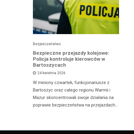
Bezpieczeństwo
Pol
Bezpieczne przejazdy kolejowe:
Pi
ję
Policja kontroluje kierowców w
p
Bartoszycach
ko
24 kwietnia 2026
sze policji
W miniony czwartek, funkcjonariusze z
Wy
 osób
Bartoszyc oraz całego regionu Warmii i
po
żnymi
Mazur skoncentrowali swoje działania na
Ił
. Pierwszy
poprawie bezpieczeństwa na przejazdach…
lo
dr