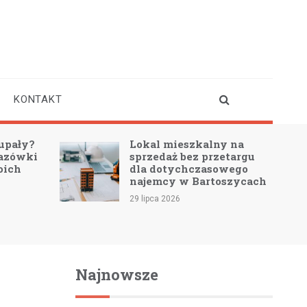
KONTAKT
upały?
Lokal mieszkalny na
azówki
sprzedaż bez przetargu
oich
dla dotychczasowego
najemcy w Bartoszycach
29 lipca 2026
Najnowsze