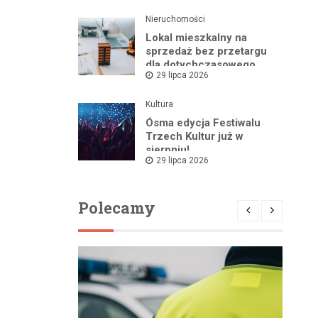
Nieruchomości
Lokal mieszkalny na
sprzedaż bez przetargu
dla dotychczasowego
29 lipca 2026
najemcy w Bartoszycach
Kultura
Ósma edycja Festiwalu
Trzech Kultur już w
sierpniu!
29 lipca 2026
Polecamy