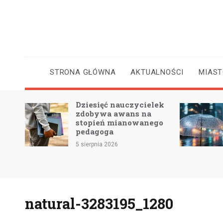
Skip
to
content
STRONA GŁÓWNA
AKTUALNOŚCI
MIAS
Dziesięć nauczycielek
 2 –
zdobywa awans na
e
stopień mianowanego
pedagoga
5 sierpnia 2026
natural-3283195_1280