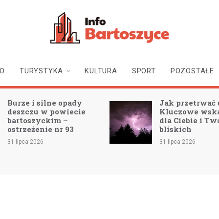
infobartoszyce.pl
wiadomości z Bartoszyc |
Bartoszyce online
TO
TURYSTYKA
KULTURA
SPORT
POZOSTAŁE
Burze i silne opady
Jak przetrwać 
deszczu w powiecie
Kluczowe wsk
bartoszyckim –
dla Ciebie i Tw
ostrzeżenie nr 93
bliskich
31 lipca 2026
31 lipca 2026