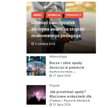
AWANS
EDUKACJA
PEDAGODZY
Dziesięć nauczycielek
zdobywa awans na stopień
mianowanego pedagoga
5 sierpnia 2026
Meteorologia
Burze i silne opady
deszczu w powiecie
bartoszyckim –
31 lipca 2026
ostrzeżenie nr 93
Pogoda
Jak przetrwać upały?
Kluczowe wskazówki dla
Ciebie i Twoich bliskich
31 lipca 2026