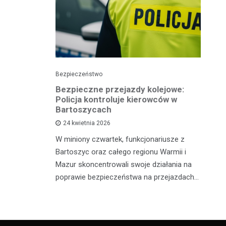
Bezpieczeństwo
Pol
Bezpieczne przejazdy kolejowe:
Pi
ję
Policja kontroluje kierowców w
p
Bartoszycach
ko
24 kwietnia 2026
sze policji
W miniony czwartek, funkcjonariusze z
Wy
 osób
Bartoszyc oraz całego regionu Warmii i
po
żnymi
Mazur skoncentrowali swoje działania na
Ił
. Pierwszy
poprawie bezpieczeństwa na przejazdach…
lo
dr