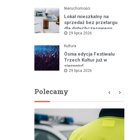
Nieruchomości
Lokal mieszkalny na
sprzedaż bez przetargu
dla dotychczasowego
29 lipca 2026
najemcy w Bartoszycach
Kultura
Ósma edycja Festiwalu
Trzech Kultur już w
sierpniu!
29 lipca 2026
Polecamy