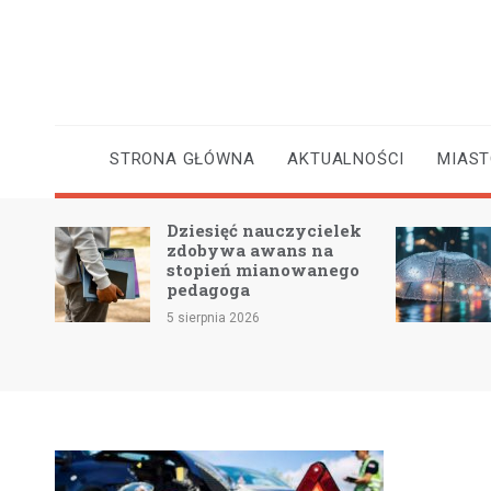
Skip
to
content
STRONA GŁÓWNA
AKTUALNOŚCI
MIAS
Dziesięć nauczycielek
 2 –
zdobywa awans na
e
stopień mianowanego
pedagoga
5 sierpnia 2026