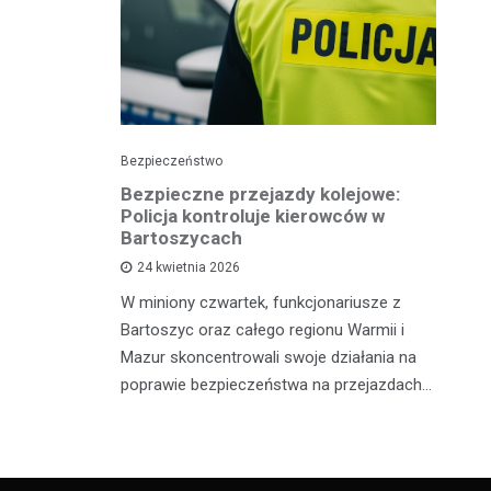
Bezpieczeństwo
Pol
Bezpieczne przejazdy kolejowe:
Pi
ję
Policja kontroluje kierowców w
p
Bartoszycach
ko
24 kwietnia 2026
sze policji
W miniony czwartek, funkcjonariusze z
Wy
 osób
Bartoszyc oraz całego regionu Warmii i
po
żnymi
Mazur skoncentrowali swoje działania na
Ił
. Pierwszy
poprawie bezpieczeństwa na przejazdach…
lo
dr