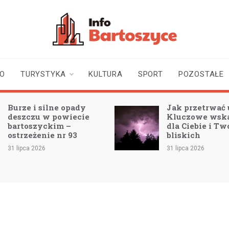
infobartoszyce.pl
wiadomości z Bartoszyc |
Bartoszyce online
TO
TURYSTYKA
KULTURA
SPORT
POZOSTAŁE
Burze i silne opady
Jak przetrwać 
deszczu w powiecie
Kluczowe wsk
bartoszyckim –
dla Ciebie i Tw
ostrzeżenie nr 93
bliskich
31 lipca 2026
31 lipca 2026