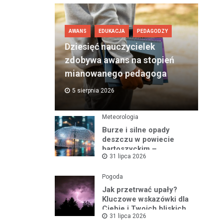
AWANS
EDUKACJA
PEDAGODZY
Dziesięć nauczycielek
zdobywa awans na stopień
mianowanego pedagoga
5 sierpnia 2026
Meteorologia
Burze i silne opady
deszczu w powiecie
bartoszyckim –
31 lipca 2026
ostrzeżenie nr 93
Pogoda
Jak przetrwać upały?
Kluczowe wskazówki dla
Ciebie i Twoich bliskich
31 lipca 2026