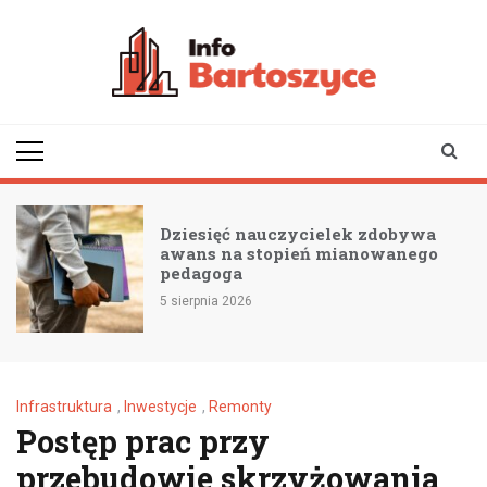
Skip
to
content
infobartoszyce.pl
wiadomości z Bartoszyc |
Bartoszyce online
Dziesięć nauczycielek zdobywa
awans na stopień mianowanego
pedagoga
5 sierpnia 2026
Infrastruktura
,
Inwestycje
,
Remonty
Postęp prac przy
przebudowie skrzyżowania