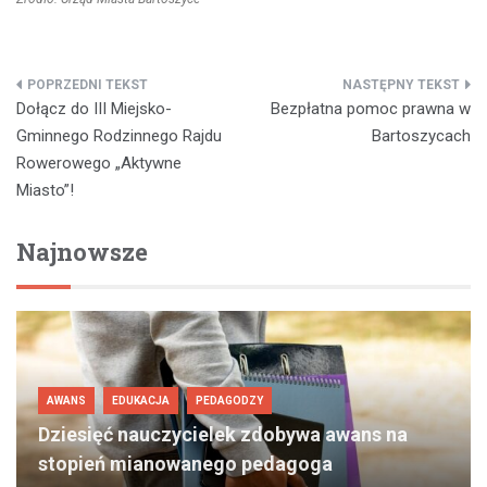
Nawigacja
Dołącz do III Miejsko-
Bezpłatna pomoc prawna w
wpisu
Gminnego Rodzinnego Rajdu
Bartoszycach
Rowerowego „Aktywne
Miasto”!
Najnowsze
AWANS
EDUKACJA
PEDAGODZY
Dziesięć nauczycielek zdobywa awans na
stopień mianowanego pedagoga