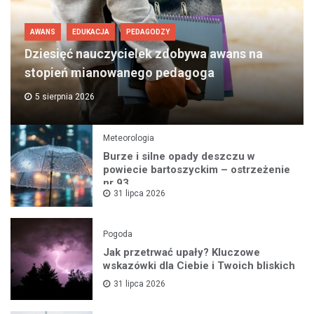
AWANS
EDUKACJA
PEDAGODZY
Dziesięć nauczycielek zdobywa awans na
stopień mianowanego pedagoga
5 sierpnia 2026
Meteorologia
Burze i silne opady deszczu w
powiecie bartoszyckim – ostrzeżenie
nr 93
31 lipca 2026
Pogoda
Jak przetrwać upały? Kluczowe
wskazówki dla Ciebie i Twoich bliskich
31 lipca 2026