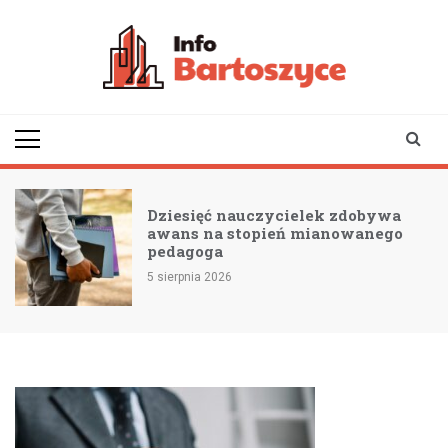
Skip
to
content
infobartoszyce.pl
wiadomości z Bartoszyc |
Bartoszyce online
Dziesięć nauczycielek zdobywa
awans na stopień mianowanego
pedagoga
5 sierpnia 2026