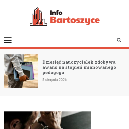
Skip
to
content
infobartoszyce.pl
wiadomości z Bartoszyc |
Bartoszyce online
Dziesięć nauczycielek zdobywa
awans na stopień mianowanego
pedagoga
5 sierpnia 2026