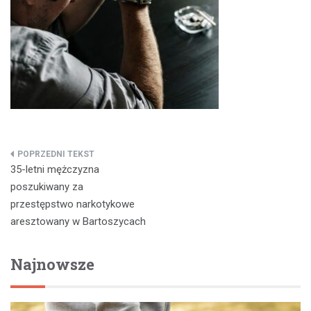
Nawigacja
35-letni mężczyzna
wpisu
poszukiwany za
przestępstwo narkotykowe
aresztowany w Bartoszycach
Najnowsze