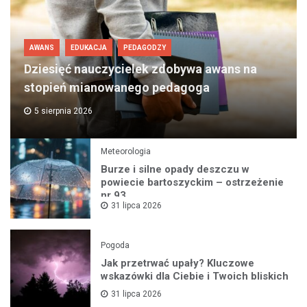
AWANS
EDUKACJA
PEDAGODZY
Dziesięć nauczycielek zdobywa awans na
stopień mianowanego pedagoga
5 sierpnia 2026
Meteorologia
Burze i silne opady deszczu w
powiecie bartoszyckim – ostrzeżenie
nr 93
31 lipca 2026
Pogoda
Jak przetrwać upały? Kluczowe
wskazówki dla Ciebie i Twoich bliskich
31 lipca 2026