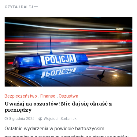
CZYTAJ DALEJ
Bezpieczeństwo
,
Finanse
,
Oszustwa
Uważaj na oszustów! Nie daj się okraść z
pieniędzy
8 grudnia 2025
Wojciech Stefaniak
Ostatnie wydarzenia w powiecie bartoszyckim