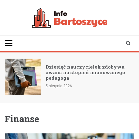
Skip
to
content
infobartoszyce.pl
wiadomości z Bartoszyc |
Bartoszyce online
Dziesięć nauczycielek zdobywa
awans na stopień mianowanego
pedagoga
5 sierpnia 2026
Finanse