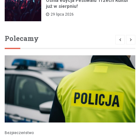
Ósma edycja Festiwalu Trzech Kultur
już w sierpniu!
29 lipca 2026
Polecamy
Bezpieczeństwo