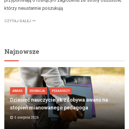
przypominają o rosnącym zagrożeniu ze strony oszustów,
którzy nieustannie poszukują
CZYTAJ DALEJ
Najnowsze
AWANS
EDUKACJA
PEDAGODZY
Dziesięć nauczycielek zdobywa awans na
stopień mianowanego pedagoga
5 sierpnia 2026