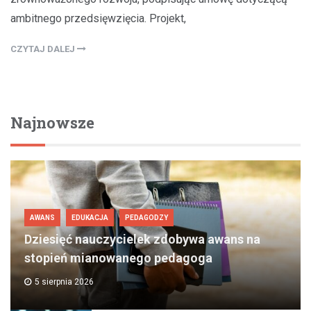
ambitnego przedsięwzięcia. Projekt,
CZYTAJ DALEJ
Najnowsze
AWANS
EDUKACJA
PEDAGODZY
Dziesięć nauczycielek zdobywa awans na
stopień mianowanego pedagoga
5 sierpnia 2026