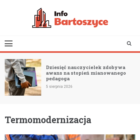
Skip
to
content
infobartoszyce.pl
wiadomości z Bartoszyc |
Bartoszyce online
Dziesięć nauczycielek zdobywa
awans na stopień mianowanego
pedagoga
5 sierpnia 2026
Termomodernizacja