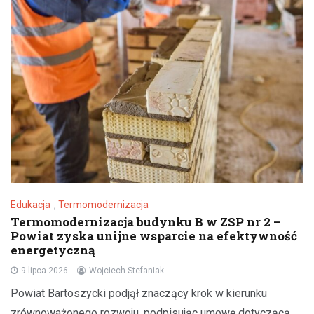
Edukacja
,
Termomodernizacja
Termomodernizacja budynku B w ZSP nr 2 –
Powiat zyska unijne wsparcie na efektywność
energetyczną
9 lipca 2026
Wojciech Stefaniak
Powiat Bartoszycki podjął znaczący krok w kierunku
zrównoważonego rozwoju, podpisując umowę dotyczącą