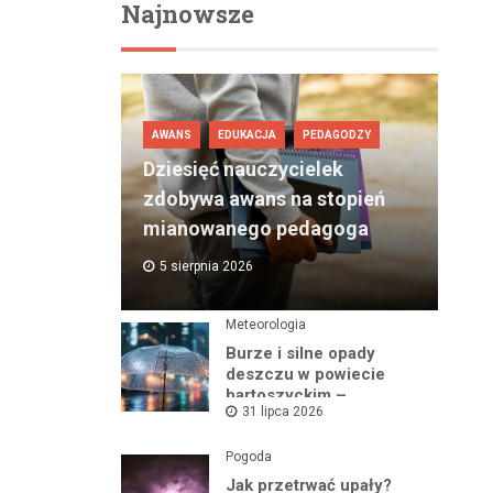
Najnowsze
AWANS
EDUKACJA
PEDAGODZY
Dziesięć nauczycielek
zdobywa awans na stopień
mianowanego pedagoga
5 sierpnia 2026
Meteorologia
Burze i silne opady
deszczu w powiecie
bartoszyckim –
31 lipca 2026
ostrzeżenie nr 93
Pogoda
Jak przetrwać upały?