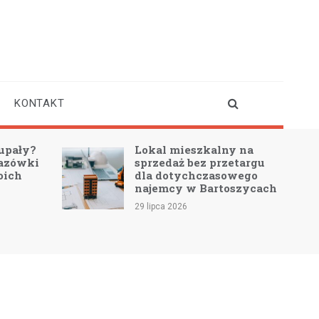
KONTAKT
upały?
Lokal mieszkalny na
azówki
sprzedaż bez przetargu
oich
dla dotychczasowego
najemcy w Bartoszycach
29 lipca 2026