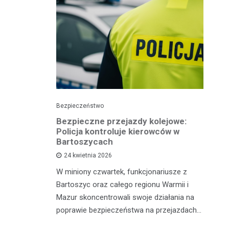
Bezpieczeństwo
Pol
Bezpieczne przejazdy kolejowe:
Pi
ję
Policja kontroluje kierowców w
p
Bartoszycach
ko
24 kwietnia 2026
sze policji
W miniony czwartek, funkcjonariusze z
Wy
 osób
Bartoszyc oraz całego regionu Warmii i
po
żnymi
Mazur skoncentrowali swoje działania na
Ił
. Pierwszy
poprawie bezpieczeństwa na przejazdach…
lo
dr