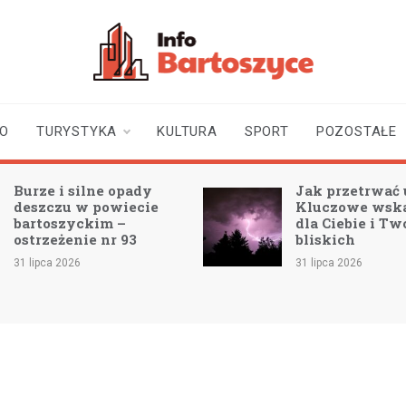
infobartoszyce.pl
wiadomości z Bartoszyc |
Bartoszyce online
TO
TURYSTYKA
KULTURA
SPORT
POZOSTAŁE
Burze i silne opady
Jak przetrwać 
deszczu w powiecie
Kluczowe wsk
bartoszyckim –
dla Ciebie i Tw
ostrzeżenie nr 93
bliskich
31 lipca 2026
31 lipca 2026