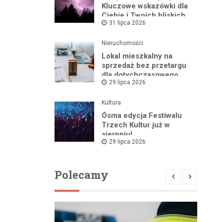
Kluczowe wskazówki dla
Ciebie i Twoich bliskich
31 lipca 2026
Nieruchomości
Lokal mieszkalny na
sprzedaż bez przetargu
dla dotychczasowego
29 lipca 2026
najemcy w Bartoszycach
Kultura
Ósma edycja Festiwalu
Trzech Kultur już w
sierpniu!
29 lipca 2026
Polecamy