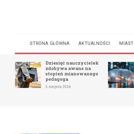
Skip
to
content
STRONA GŁÓWNA
AKTUALNOŚCI
MIAS
Dziesięć nauczycielek
 2 –
zdobywa awans na
e
stopień mianowanego
pedagoga
5 sierpnia 2026