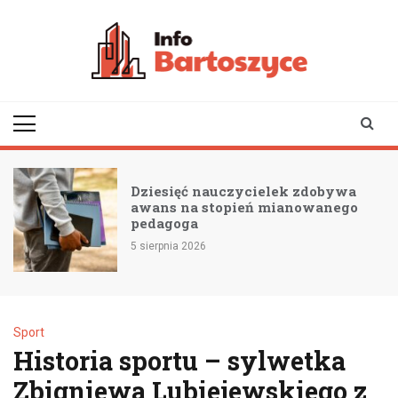
Skip
to
content
infobartoszyce.pl
wiadomości z Bartoszyc |
Bartoszyce online
Dziesięć nauczycielek zdobywa
awans na stopień mianowanego
pedagoga
5 sierpnia 2026
3
Sport
Historia sportu – sylwetka
Zbigniewa Lubiejewskiego z