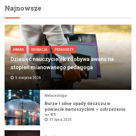
Najnowsze
AWANS
EDUKACJA
PEDAGODZY
Dziesięć nauczycielek zdobywa awans na
stopień mianowanego pedagoga
5 sierpnia 2026
Meteorologia
Burze i silne opady deszczu w
powiecie bartoszyckim – ostrzeżenie
nr 93
31 lipca 2026