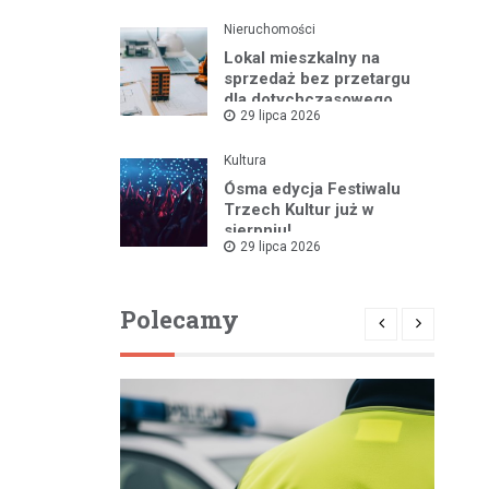
Nieruchomości
Lokal mieszkalny na
sprzedaż bez przetargu
dla dotychczasowego
29 lipca 2026
najemcy w Bartoszycach
Kultura
Ósma edycja Festiwalu
Trzech Kultur już w
sierpniu!
29 lipca 2026
Polecamy