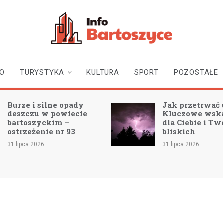
infobartoszyce.pl
wiadomości z Bartoszyc |
Bartoszyce online
TO
TURYSTYKA
KULTURA
SPORT
POZOSTAŁE
Burze i silne opady
Jak przetrwać 
deszczu w powiecie
Kluczowe wsk
bartoszyckim –
dla Ciebie i Tw
ostrzeżenie nr 93
bliskich
31 lipca 2026
31 lipca 2026