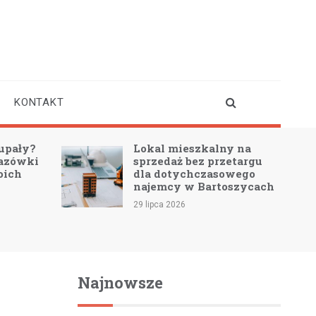
KONTAKT
upały?
Lokal mieszkalny na
azówki
sprzedaż bez przetargu
oich
dla dotychczasowego
najemcy w Bartoszycach
29 lipca 2026
Najnowsze