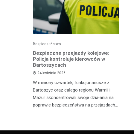
Bezpieczeństwo
Pol
Bezpieczne przejazdy kolejowe:
Pi
ję
Policja kontroluje kierowców w
p
Bartoszycach
ko
24 kwietnia 2026
sze policji
W miniony czwartek, funkcjonariusze z
Wy
 osób
Bartoszyc oraz całego regionu Warmii i
po
żnymi
Mazur skoncentrowali swoje działania na
Ił
. Pierwszy
poprawie bezpieczeństwa na przejazdach…
lo
dr