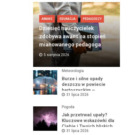
AWANS
EDUKACJA
PEDAGODZY
Dziesięć nauczycielek
zdobywa awans na stopień
mianowanego pedagoga
5 sierpnia 2026
Meteorologia
Burze i silne opady
deszczu w powiecie
bartoszyckim –
31 lipca 2026
ostrzeżenie nr 93
Pogoda
Jak przetrwać upały?
Kluczowe wskazówki dla
Ciebie i Twoich bliskich
31 lipca 2026