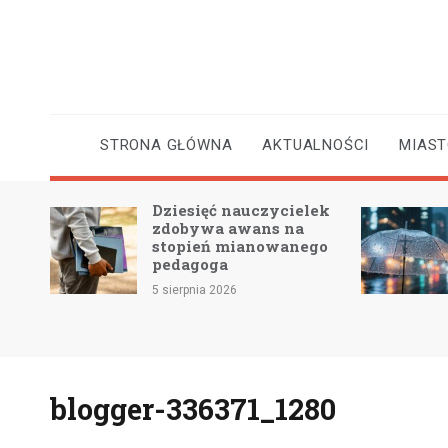
Skip
to
content
STRONA GŁÓWNA
AKTUALNOŚCI
MIAS
Dziesięć nauczycielek
 2 –
zdobywa awans na
e
stopień mianowanego
pedagoga
5 sierpnia 2026
blogger-336371_1280