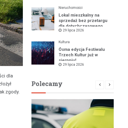
Nieruchomości
Lokal mieszkalny na
sprzedaż bez przetargu
dla dotychczasowego
29 lipca 2026
najemcy w Bartoszycach
Kultura
Ósma edycja Festiwalu
Trzech Kultur już w
sierpniu!
29 lipca 2026
ci dla
Polecamy
złożył
ak zgody.