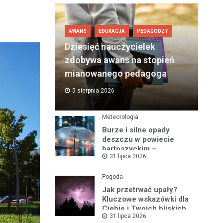
AWANS
EDUKACJA
PEDAGODZY
Dziesięć nauczycielek
zdobywa awans na stopień
mianowanego pedagoga
5 sierpnia 2026
Meteorologia
Burze i silne opady
deszczu w powiecie
bartoszyckim –
31 lipca 2026
ostrzeżenie nr 93
Pogoda
Jak przetrwać upały?
Kluczowe wskazówki dla
Ciebie i Twoich bliskich
31 lipca 2026