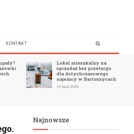
KONTAKT
upały?
Lokal mieszkalny na
azówki
sprzedaż bez przetargu
oich
dla dotychczasowego
najemcy w Bartoszycach
29 lipca 2026
Najnowsze
ego.