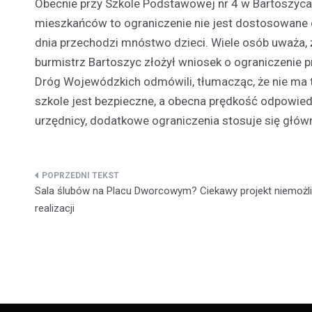
Obecnie przy Szkole Podstawowej nr 4 w Bartoszyca
mieszkańców to ograniczenie nie jest dostosowane d
dnia przechodzi mnóstwo dzieci. Wiele osób uważa,
burmistrz Bartoszyc złożył wniosek o ograniczenie p
Dróg Wojewódzkich odmówili, tłumacząc, że nie ma ta
szkole jest bezpieczne, a obecna prędkość odpowie
urzędnicy, dodatkowe ograniczenia stosuje się głó
Nawigacja
Sala ślubów na Placu Dworcowym? Ciekawy projekt niemożl
wpisu
realizacji