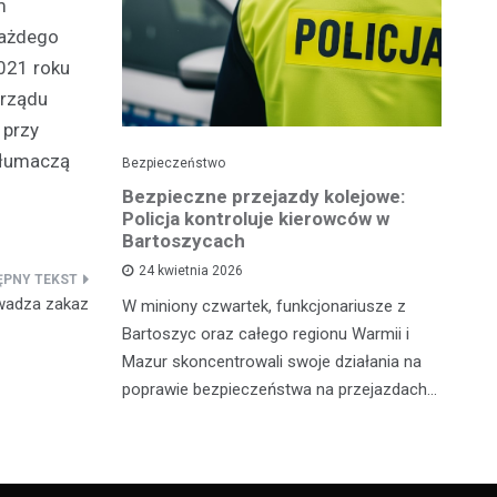
m
każdego
021 roku
arządu
 przy
tłumaczą
Bezpieczeństwo
Pol
Bezpieczne przejazdy kolejowe:
Pi
ję
Policja kontroluje kierowców w
p
Bartoszycach
ko
24 kwietnia 2026
sze policji
owadza zakaz
W miniony czwartek, funkcjonariusze z
Wy
 osób
Bartoszyc oraz całego regionu Warmii i
po
żnymi
Mazur skoncentrowali swoje działania na
Ił
. Pierwszy
poprawie bezpieczeństwa na przejazdach…
lo
dr