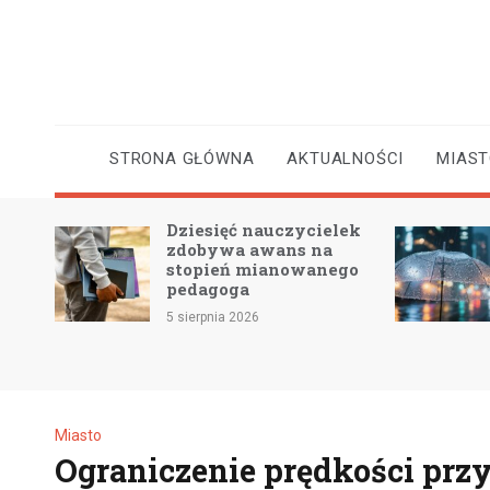
Skip
to
content
STRONA GŁÓWNA
AKTUALNOŚCI
MIAS
Dziesięć nauczycielek
 2 –
zdobywa awans na
e
stopień mianowanego
pedagoga
5 sierpnia 2026
Miasto
Ograniczenie prędkości pr