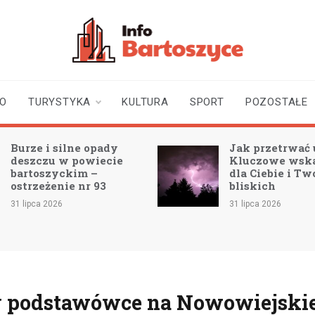
infobartoszyce.pl
wiadomości z Bartoszyc |
Bartoszyce online
TO
TURYSTYKA
KULTURA
SPORT
POZOSTAŁE
Burze i silne opady
Jak przetrwać 
deszczu w powiecie
Kluczowe wsk
bartoszyckim –
dla Ciebie i Tw
ostrzeżenie nr 93
bliskich
31 lipca 2026
31 lipca 2026
zy podstawówce na Nowowiejski