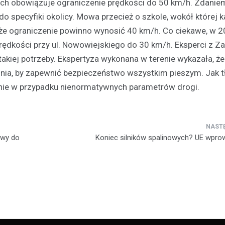
ch obowiązuje ograniczenie prędkości do 50 km/h. Zdanie
o specyfiki okolicy. Mowa przecież o szkole, wokół której 
 że ograniczenie powinno wynosić 40 km/h. Co ciekawe, w 2
rędkości przy ul. Nowowiejskiego do 30 km/h. Eksperci z Z
kiej potrzeby. Ekspertyza wykonana w terenie wykazała, że
dnia, by zapewnić bezpieczeństwo wszystkim pieszym. Jak 
Policja
wnie w przypadku nienormatywnych parametrów drogi.
Siedmioro poszukiwanych
zatrzymanych przez polic
13 kwietnia 2026
W miniony weekend funkcjonariu
iwy do
Koniec silników spalinowych? UE wpr
przeprowadzili serię zatrzymań
poszukiwanych w związku z ró
przestępstwami i wykroczeniami
incydent miał…