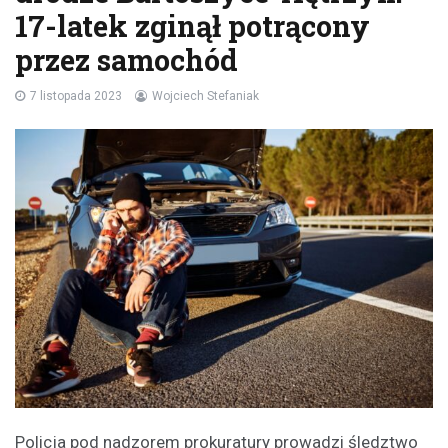
17-latek zginął potrącony
przez samochód
7 listopada 2023
Wojciech Stefaniak
Policja pod nadzorem prokuratury prowadzi śledztwo