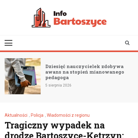
Skip
to
content
infobartoszyce.pl
wiadomości z Bartoszyc |
Bartoszyce online
Dziesięć nauczycielek zdobywa
awans na stopień mianowanego
pedagoga
5 sierpnia 2026
Aktualności
,
Policja
,
Wiadomości z regionu
Tragiczny wypadek na
drodze Bartoszyce-Kętrzyn: