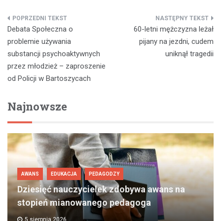
Nawigacja
Debata Społeczna o
60-letni mężczyzna leżał
wpisu
problemie używania
pijany na jezdni, cudem
substancji psychoaktywnych
uniknął tragedii
przez młodzież – zaproszenie
od Policji w Bartoszycach
Najnowsze
AWANS
EDUKACJA
PEDAGODZY
Dziesięć nauczycielek zdobywa awans na
stopień mianowanego pedagoga
5 sierpnia 2026