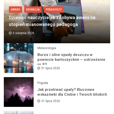
AWANS
EDUKACJA
PEDAGODZY
Dziesięć nauczycielek zdobywa awans na
stopień mianowanego pedagoga
5 sierpnia 2026
Meteorologia
Burze i silne opady deszczu w
powiecie bartoszyckim – ostrzeżenie
nr 93
31 lipca 2026
Pogoda
Jak przetrwać upały? Kluczowe
wskazówki dla Ciebie i Twoich bliskich
31 lipca 2026