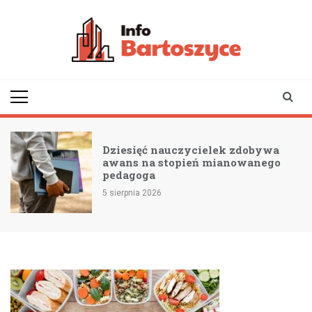
Skip
to
content
infobartoszyce.pl
wiadomości z Bartoszyc |
Bartoszyce online
Dziesięć nauczycielek zdobywa
awans na stopień mianowanego
pedagoga
5 sierpnia 2026