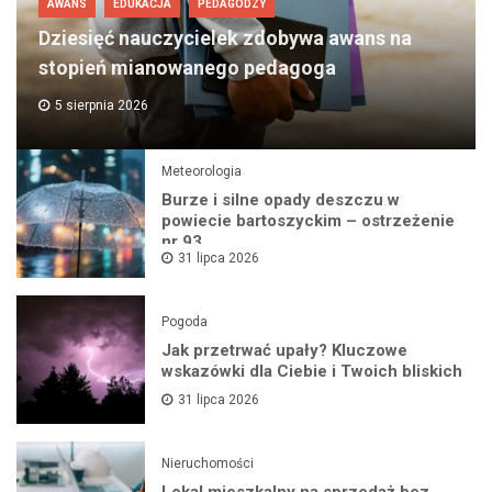
AWANS
EDUKACJA
PEDAGODZY
Dziesięć nauczycielek zdobywa awans na
stopień mianowanego pedagoga
5 sierpnia 2026
Meteorologia
Burze i silne opady deszczu w
powiecie bartoszyckim – ostrzeżenie
nr 93
31 lipca 2026
Pogoda
Jak przetrwać upały? Kluczowe
wskazówki dla Ciebie i Twoich bliskich
31 lipca 2026
Nieruchomości
Lokal mieszkalny na sprzedaż bez