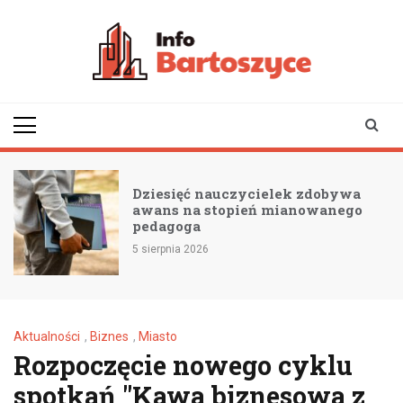
Skip
to
content
infobartoszyce.pl
wiadomości z Bartoszyc |
Bartoszyce online
Dziesięć nauczycielek zdobywa
awans na stopień mianowanego
pedagoga
5 sierpnia 2026
Aktualności
,
Biznes
,
Miasto
Rozpoczęcie nowego cyklu
spotkań "Kawa biznesowa z