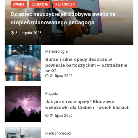
AWANS
EDUKACJA
PEDAGODZY
Dziesięć nauczycielek zdobywa awans na
stopień mianowanego pedagoga
5 sierpnia 2026
Meteorologia
Burze i silne opady deszczu w
powiecie bartoszyckim – ostrzeżenie
nr 93
31 lipca 2026
Pogoda
Jak przetrwać upały? Kluczowe
wskazówki dla Ciebie i Twoich bliskich
31 lipca 2026
Nieruchomości