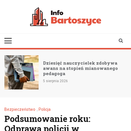
Skip
to
content
infobartoszyce.pl
wiadomości z Bartoszyc |
Bartoszyce online
Dziesięć nauczycielek zdobywa
awans na stopień mianowanego
pedagoga
5 sierpnia 2026
Bezpieczeństwo
,
Policja
Podsumowanie roku:
Odprawa policji w