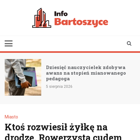
Skip
to
content
infobartoszyce.pl
wiadomości z Bartoszyc |
Bartoszyce online
Dziesięć nauczycielek zdobywa
awans na stopień mianowanego
pedagoga
5 sierpnia 2026
Miasto
Ktoś rozwiesił żyłkę na
drodze. Rowerzysta cudem