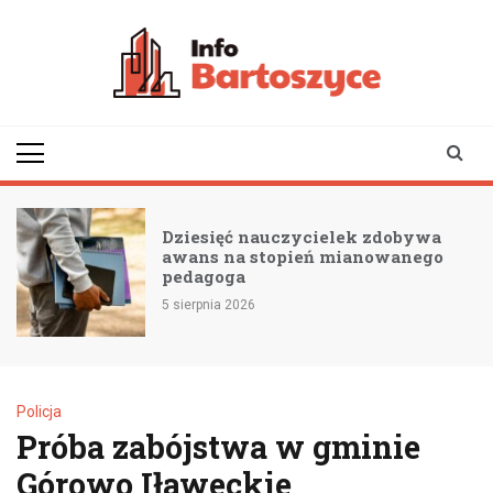
Skip
to
content
infobartoszyce.pl
wiadomości z Bartoszyc |
Bartoszyce online
Dziesięć nauczycielek zdobywa
awans na stopień mianowanego
pedagoga
5 sierpnia 2026
Policja
Próba zabójstwa w gminie
Górowo Iławeckie