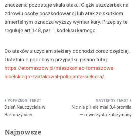
znaczenia pozostaje skala ataku. Ciężki uszczerbek na
zdrowiu osoby poszkodowanej lub atak ze skutkiem
śmiertelnym oznacza wyższy wymiar kary. Przepisy te
reguluje art.148, par. 1 kodeksu karnego.
Do ataków z użyciem siekiery dochodzi coraz częściej.
Ostatnio o podobnym przypadku pisano tutaj:
https://etomaszow.pl/mieszkaniec-tomaszowa-
lubelskiego-zaatakowal-policjanta-siekiera/
.
Nawigacja
Dzień Nauczyciela w
Nic nie pił, ale miał 3,4 promila
wpisu
Bartoszycach
— rowerzysta zatrzymany
Najnowsze