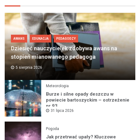
AWANS
EDUKACJA
PEDAGODZY
Dziesięć nauczycielek zdobywa awans na
stopień mianowanego pedagoga
5 sierpnia 2026
Meteorologia
Burze i silne opady deszczu w
powiecie bartoszyckim – ostrzeżenie
nr 93
31 lipca 2026
Pogoda
Jak przetrwać upały? Kluczowe