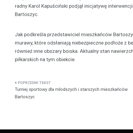
radny Karol Kapuściński podjął inicjatywę interwenc
Bartoszyc.
Jak podkreśla przedstawiciel mieszkańców Bartoszyc
murawy, które odsłaniają niebezpieczne podłoże z b
również inne obszary boiska. Aktualny stan nawierz
piłkarskich na tym obiekcie.
Nawigacja
Turniej sportowy dla młodszych i starszych mieszkańców
wpisu
Bartoszyc