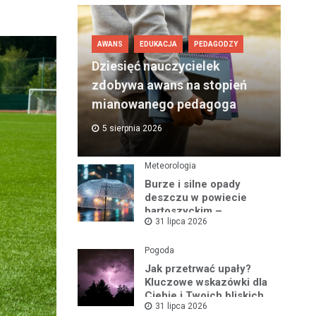
AWANS
EDUKACJA
PEDAGODZY
Dziesięć nauczycielek
zdobywa awans na stopień
mianowanego pedagoga
5 sierpnia 2026
Meteorologia
Burze i silne opady
deszczu w powiecie
bartoszyckim –
31 lipca 2026
ostrzeżenie nr 93
Pogoda
Jak przetrwać upały?
Kluczowe wskazówki dla
Ciebie i Twoich bliskich
31 lipca 2026