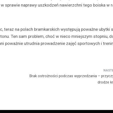
ji w sprawie naprawy uszkodzeń nawierzchni tego boiska w 
, teraz na polach bramkarskich występują poważne ubytki 
etonu. Ten sam problem, choć w nieco mniejszym stopniu, d
Policja
chni poważnie utrudnia prowadzenie zajęć sportowych i tren
Siedmioro poszukiwanych
zatrzymanych przez polic
13 kwietnia 2026
W miniony weekend funkcjonariu
przeprowadzili serię zatrzymań
Brak ostrożności podczas wyprzedzania – przyczyn
poszukiwanych w związku z ró
drodze kr
przestępstwami i wykroczeniami
incydent miał…