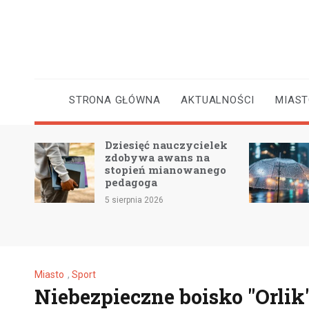
Skip
to
content
STRONA GŁÓWNA
AKTUALNOŚCI
MIAS
Dziesięć nauczycielek
 2 –
zdobywa awans na
e
stopień mianowanego
pedagoga
5 sierpnia 2026
Miasto
,
Sport
Niebezpieczne boisko "Orlik