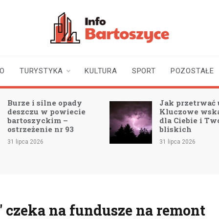
infobartoszyce.pl
wiadomości z Bartoszyc |
Bartoszyce online
TO
TURYSTYKA
KULTURA
SPORT
POZOSTAŁE
Burze i silne opady
Jak przetrwać 
deszczu w powiecie
Kluczowe wsk
bartoszyckim –
dla Ciebie i Tw
ostrzeżenie nr 93
bliskich
31 lipca 2026
31 lipca 2026
" czeka na fundusze na remont