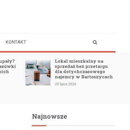
KONTAKT
upały?
Lokal mieszkalny na
azówki
sprzedaż bez przetargu
oich
dla dotychczasowego
najemcy w Bartoszycach
29 lipca 2026
Najnowsze