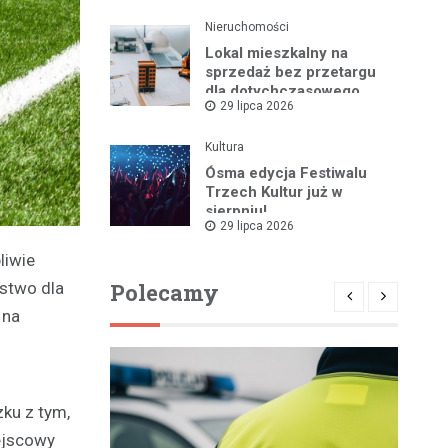
Nieruchomości
Lokal mieszkalny na
sprzedaż bez przetargu
dla dotychczasowego
29 lipca 2026
najemcy w Bartoszycach
Kultura
Ósma edycja Festiwalu
Trzech Kultur już w
sierpniu!
29 lipca 2026
liwie
Polecamy
ństwo dla
 na
zku z tym,
iejscowy