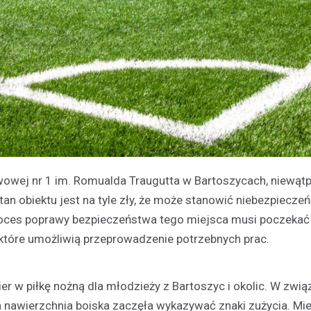
tawowej nr 1 im. Romualda Traugutta w Bartoszycach, niewątp
an obiektu jest na tyle zły, że może stanowić niebezpiecze
 proces poprawy bezpieczeństwa tego miejsca musi poczekać
tóre umożliwią przeprowadzenie potrzebnych prac.
ier w piłkę nożną dla młodzieży z Bartoszyc i okolic. W zwią
ia nawierzchnia boiska zaczęła wykazywać znaki zużycia. M