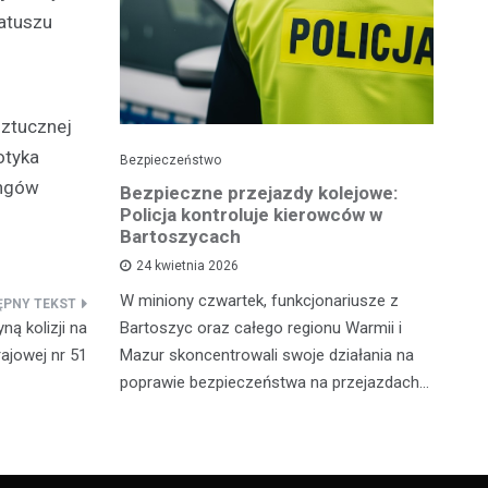
ratuszu
sztucznej
otyka
Bezpieczeństwo
Pol
ingów
Bezpieczne przejazdy kolejowe:
Pi
ję
Policja kontroluje kierowców w
p
Bartoszycach
ko
24 kwietnia 2026
sze policji
W miniony czwartek, funkcjonariusze z
Wy
 osób
Bartoszyc oraz całego regionu Warmii i
po
ą kolizji na
żnymi
Mazur skoncentrowali swoje działania na
Ił
ajowej nr 51
. Pierwszy
poprawie bezpieczeństwa na przejazdach…
lo
dr