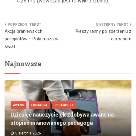
0,25 mg (wówczas jest to wykroczenie).
Nawigacja
Akcja braniewskich
Pieszy ranny po zderzeniu z
wpisu
policjantów – Pola rusza w
citroenem
świat
Najnowsze
AWANS
EDUKACJA
PEDAGODZY
Dziesięć nauczycielek zdobywa awans na
stopień mianowanego pedagoga
5 sierpnia 2026