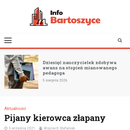
Skip
to
content
infobartoszyce.pl
wiadomości z Bartoszyc |
Bartoszyce online
Dziesięć nauczycielek zdobywa
awans na stopień mianowanego
pedagoga
5 sierpnia 2026
Aktualności
Pijany kierowca złapany
3 września 2021
Wojciech Stefaniak