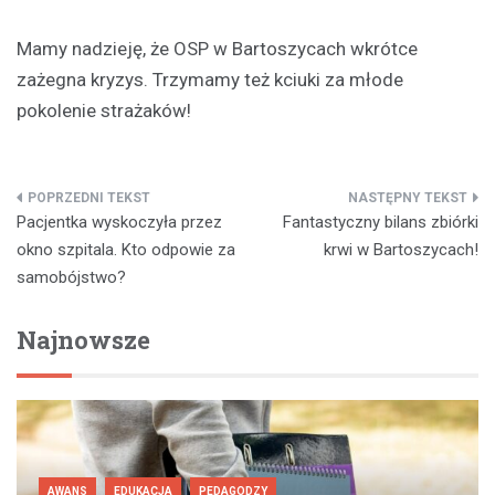
Mamy nadzieję, że OSP w Bartoszycach wkrótce
zażegna kryzys. Trzymamy też kciuki za młode
pokolenie strażaków!
Nawigacja
Pacjentka wyskoczyła przez
Fantastyczny bilans zbiórki
wpisu
okno szpitala. Kto odpowie za
krwi w Bartoszycach!
samobójstwo?
Najnowsze
AWANS
EDUKACJA
PEDAGODZY