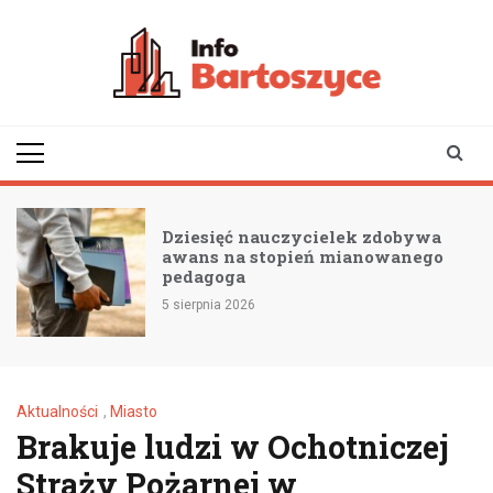
Skip
to
content
infobartoszyce.pl
wiadomości z Bartoszyc |
Bartoszyce online
Dziesięć nauczycielek zdobywa
awans na stopień mianowanego
pedagoga
5 sierpnia 2026
Aktualności
,
Miasto
Brakuje ludzi w Ochotniczej
Straży Pożarnej w