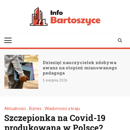
Skip
to
content
infobartoszyce.pl
wiadomości z Bartoszyc |
Bartoszyce online
Dziesięć nauczycielek zdobywa
awans na stopień mianowanego
pedagoga
5 sierpnia 2026
Aktualności
,
Biznes
,
Wiadomości z kraju
Szczepionka na Covid-19
produkowana w Polsce?