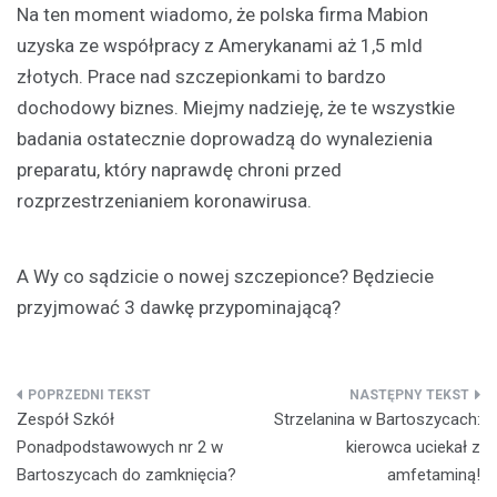
Na ten moment wiadomo, że polska firma Mabion
uzyska ze współpracy z Amerykanami aż 1,5 mld
złotych. Prace nad szczepionkami to bardzo
dochodowy biznes. Miejmy nadzieję, że te wszystkie
badania ostatecznie doprowadzą do wynalezienia
preparatu, który naprawdę chroni przed
rozprzestrzenianiem koronawirusa.
A Wy co sądzicie o nowej szczepionce? Będziecie
przyjmować 3 dawkę przypominającą?
Nawigacja
Zespół Szkół
Strzelanina w Bartoszycach:
wpisu
Ponadpodstawowych nr 2 w
kierowca uciekał z
Bartoszycach do zamknięcia?
amfetaminą!