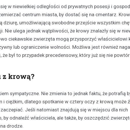
się w niewielkiej odległości od prywatnych posesji i gospo
rzemierzać centrum miasta, by dostać się na cmentarz. Krow
źną dziurę, umożliwiającą swobodne przejście wszystkim ch
ji. Nie ulega jednak wątpliwości, że krowy znalazły się w n
tkowo ciekawskie zwierzęta mogą przysporzyć właścicielowi 
Policja
ywny lub ograniczenie wolności. Możliwa jest również naga
Siedmioro poszukiwanych
i, że był to przypadek precedensowy, który już się nie powtór
zatrzymanych przez polic
13 kwietnia 2026
W miniony weekend funkcjonariu
u z krową?
przeprowadzili serię zatrzymań
poszukiwanych w związku z ró
iem sympatyczne. Nie zmienia to jednak faktu, że potrafią 
przestępstwami i wykroczeniami
 i ciężkim, dlatego spotkanie w cztery oczy z krową może ź
incydent miał…
zaczepiać. Jeśli natomiast znajdują się w miejscu dla nich
, by odnaleźć właściciela, ale także, by oszczędzić zwierzę
 na drodze.