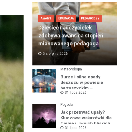
AWANS
EDUKACJA
PEDAGODZY
Dziesięć nauczycielek
zdobywa awans na stopień
mianowanego pedagoga
5 sierpnia 2026
Meteorologia
Burze i silne opady
deszczu w powiecie
bartoszyckim –
31 lipca 2026
ostrzeżenie nr 93
Pogoda
Jak przetrwać upały?
Kluczowe wskazówki dla
Ciebie i Twoich bliskich
31 lipca 2026