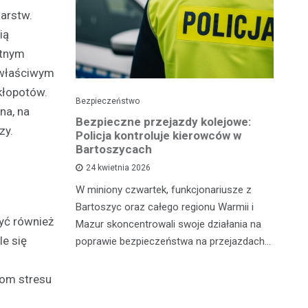
darstw.
ią
ętnym
iewłaściwym
kłopotów.
Bezpieczeństwo
Pol
na, na
Bezpieczne przejazdy kolejowe:
Pi
zy.
ję
Policja kontroluje kierowców w
p
Bartoszycach
ko
24 kwietnia 2026
sze policji
W miniony czwartek, funkcjonariusze z
Wy
 osób
Bartoszyc oraz całego regionu Warmii i
po
żnymi
być również
Mazur skoncentrowali swoje działania na
Ił
. Pierwszy
le się
poprawie bezpieczeństwa na przejazdach…
lo
dr
tom stresu