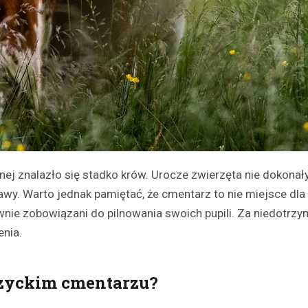
nej znalazło się stadko krów. Urocze zwierzęta nie dokonał
rawy. Warto jednak pamiętać, że cmentarz to nie miejsce dla
wnie zobowiązani do pilnowania swoich pupili. Za niedotrzy
enia.
szyckim cmentarzu?