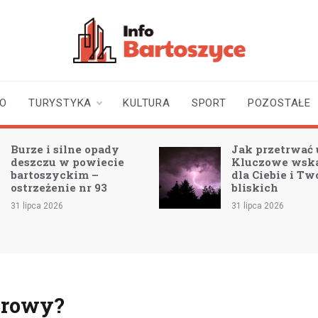
infobartoszyce.pl
wiadomości z Bartoszyc |
Bartoszyce online
TO
TURYSTYKA
KULTURA
SPORT
POZOSTAŁE
Burze i silne opady
Jak przetrwać 
deszczu w powiecie
Kluczowe wsk
bartoszyckim –
dla Ciebie i Tw
ostrzeżenie nr 93
bliskich
31 lipca 2026
31 lipca 2026
krowy?