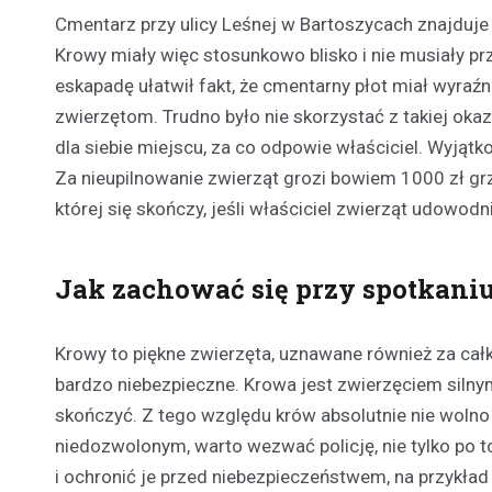
Cmentarz przy ulicy Leśnej w Bartoszycach znajduje 
Krowy miały więc stosunkowo blisko i nie musiały p
eskapadę ułatwił fakt, że cmentarny płot miał wyra
zwierzętom. Trudno było nie skorzystać z takiej okaz
dla siebie miejscu, za co odpowie właściciel. Wyją
Za nieupilnowanie zwierząt grozi bowiem 1000 zł grz
której się skończy, jeśli właściciel zwierząt udowodn
Jak zachować się przy spotkani
Krowy to piękne zwierzęta, uznawane również za całk
bardzo niebezpieczne. Krowa jest zwierzęciem silnym
skończyć. Z tego względu krów absolutnie nie wolno 
niedozwolonym, warto wezwać policję, nie tylko po to
i ochronić je przed niebezpieczeństwem, na przykład