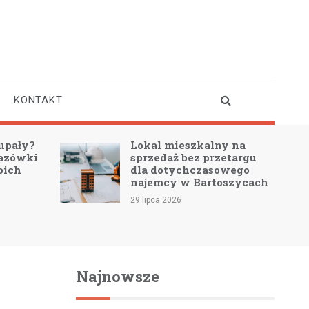
KONTAKT
upały?
Lokal mieszkalny na
azówki
sprzedaż bez przetargu
oich
dla dotychczasowego
najemcy w Bartoszycach
29 lipca 2026
Najnowsze