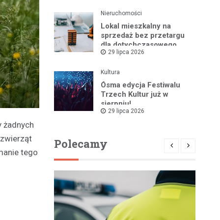
Nieruchomości
Lokal mieszkalny na
sprzedaż bez przetargu
dla dotychczasowego
29 lipca 2026
najemcy w Bartoszycach
Kultura
Ósma edycja Festiwalu
Trzech Kultur już w
sierpniu!
29 lipca 2026
y żadnych
 zwierząt
Polecamy
manie tego