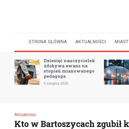
Skip
to
content
STRONA GŁÓWNA
AKTUALNOŚCI
MIAS
Dziesięć nauczycielek
 2 –
zdobywa awans na
e
stopień mianowanego
pedagoga
5 sierpnia 2026
Aktualności
Kto w Bartoszycach zgubił 