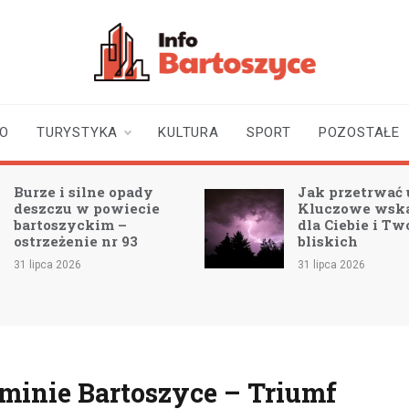
infobartoszyce.pl
wiadomości z Bartoszyc |
Bartoszyce online
TO
TURYSTYKA
KULTURA
SPORT
POZOSTAŁE
Burze i silne opady
Jak przetrwać 
deszczu w powiecie
Kluczowe wsk
bartoszyckim –
dla Ciebie i Tw
ostrzeżenie nr 93
bliskich
31 lipca 2026
31 lipca 2026
minie Bartoszyce – Triumf