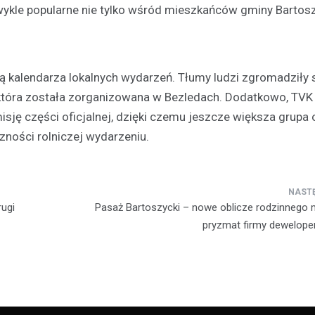
zwykle popularne nie tylko wśród mieszkańców gminy Bartosz
cią kalendarza lokalnych wydarzeń. Tłumy ludzi zgromadziły 
 która została zorganizowana w Bezledach. Dodatkowo, TVK 
Policja
sję części oficjalnej, dzięki czemu jeszcze większa grupa
Siedmioro poszukiwanych
ności rolniczej wydarzeniu.
zatrzymanych przez polic
13 kwietnia 2026
W miniony weekend funkcjonariu
przeprowadzili serię zatrzymań
rugi
Pasaż Bartoszycki – nowe oblicze rodzinnego 
poszukiwanych w związku z ró
pryzmat firmy dewelopers
przestępstwami i wykroczeniami
incydent miał…