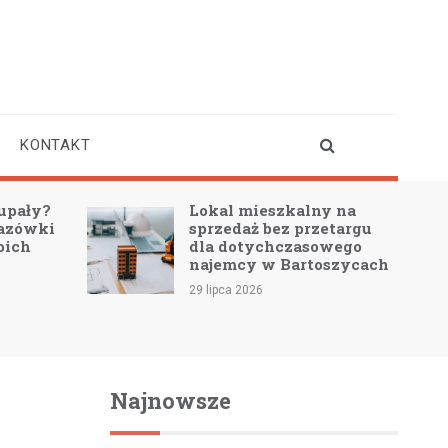
KONTAKT
upały?
Lokal mieszkalny na
azówki
sprzedaż bez przetargu
oich
dla dotychczasowego
najemcy w Bartoszycach
29 lipca 2026
Najnowsze