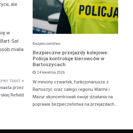
yce, ale
się w
Bart-Sat
Bezpieczeństwo
Pol
 osób miała
Bezpieczne przejazdy kolejowe:
Pi
ję
Policja kontroluje kierowców w
p
Bartoszycach
ko
24 kwietnia 2026
sze policji
W miniony czwartek, funkcjonariusze z
Wy
 osób
miasta przez
Bartoszyc oraz całego regionu Warmii i
po
żnymi
kiej Refield
Mazur skoncentrowali swoje działania na
Ił
. Pierwszy
poprawie bezpieczeństwa na przejazdach…
lo
dr