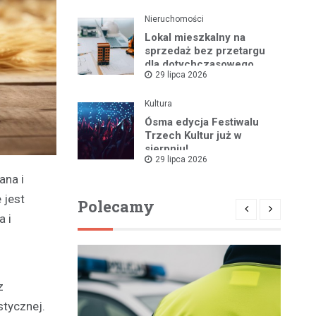
Nieruchomości
Lokal mieszkalny na
sprzedaż bez przetargu
dla dotychczasowego
29 lipca 2026
najemcy w Bartoszycach
Kultura
Ósma edycja Festiwalu
Trzech Kultur już w
sierpniu!
29 lipca 2026
ana i
 jest
Polecamy
a i
z
stycznej.