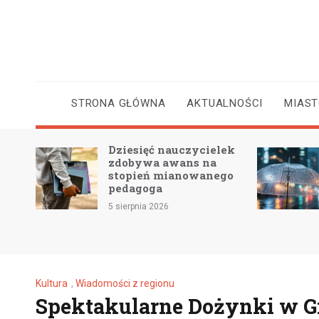
Skip
to
content
STRONA GŁÓWNA
AKTUALNOŚCI
MIAS
Dziesięć nauczycielek
 2 –
zdobywa awans na
e
stopień mianowanego
pedagoga
5 sierpnia 2026
Kultura
,
Wiadomości z regionu
Spektakularne Dożynki w G