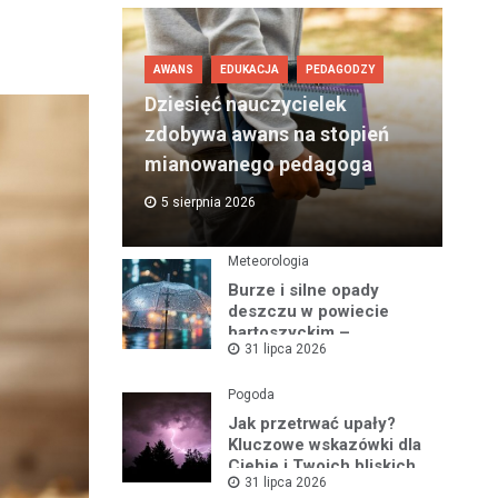
AWANS
EDUKACJA
PEDAGODZY
Dziesięć nauczycielek
zdobywa awans na stopień
mianowanego pedagoga
5 sierpnia 2026
Meteorologia
Burze i silne opady
deszczu w powiecie
bartoszyckim –
31 lipca 2026
ostrzeżenie nr 93
Pogoda
Jak przetrwać upały?
Kluczowe wskazówki dla
Ciebie i Twoich bliskich
31 lipca 2026